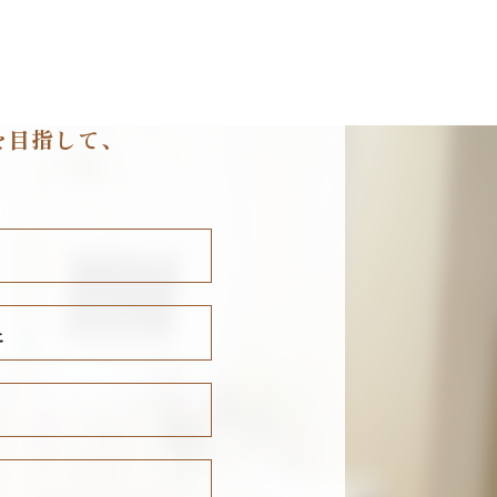
を目指して、
と